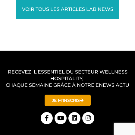
VOIR TOUS LES ARTICLES LAB NEWS
RECEVEZ L’ESSENTIEL DU SECTEUR WELLNESS
HOSPITALITY,
CHAQUE SEMAINE GRÂCE À NOTRE ENEWS ACTU
JE M'INSCRIS
F
Y
L
I
a
o
i
n
c
u
n
s
e
t
k
t