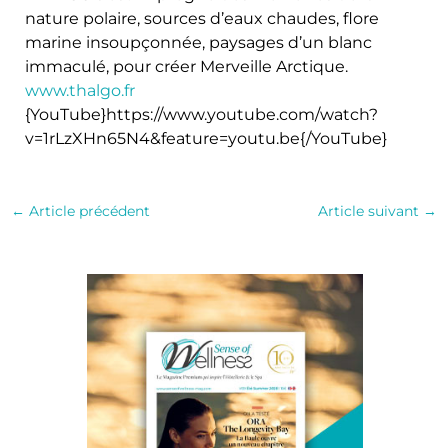
nature polaire, sources d’eaux chaudes, flore
marine insoupçonnée, paysages d’un blanc
immaculé, pour créer Merveille Arctique.
www.thalgo.fr
{YouTube}https://www.youtube.com/watch?
v=1rLzXHn65N4&feature=youtu.be{/YouTube}
←
Article précédent
Article suivant
→