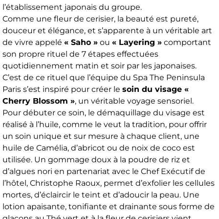
l’établissement japonais du groupe.
Comme une fleur de cerisier, la beauté est pureté,
douceur et élégance, et s’apparente à un véritable art
de vivre appelé
« Saho »
ou
« Layering »
comportant
son propre rituel de 7 étapes effectuées
quotidiennement matin et soir par les japonaises.
C’est de ce rituel que l’équipe du Spa The Peninsula
Paris s’est inspiré pour créer le
soin du visage «
Cherry Blossom »
, un véritable voyage sensoriel.
Pour débuter ce soin, le démaquillage du visage est
réalisé à l’huile, comme le veut la tradition, pour offrir
un soin unique et sur mesure à chaque client, une
huile de Camélia, d’abricot ou de noix de coco est
utilisée. Un gommage doux à la poudre de riz et
d’algues nori en partenariat avec le Chef Exécutif de
l’hôtel, Christophe Raoux, permet d’exfolier les cellules
mortes, d’éclaircir le teint et d’adoucir la peau. Une
lotion apaisante, tonifiante et drainante sous forme de
glaçons au Thé vert et à la fleur de cerisiers vient