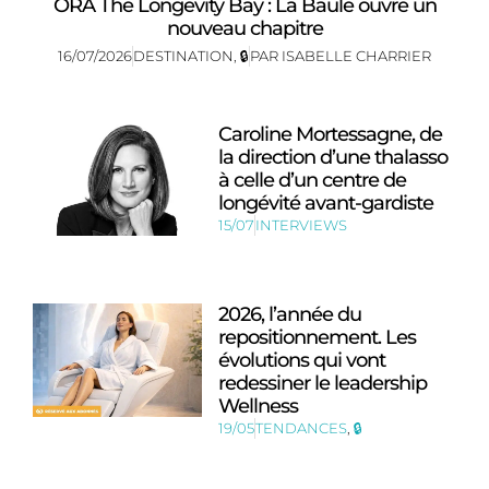
ORA The Longevity Bay : La Baule ouvre un
nouveau chapitre
16/07/2026
DESTINATION
,
🔒
PAR
ISABELLE CHARRIER
Caroline Mortessagne, de
la direction d’une thalasso
à celle d’un centre de
longévité avant-gardiste
15/07
INTERVIEWS
2026, l’année du
repositionnement. Les
évolutions qui vont
redessiner le leadership
Wellness
19/05
TENDANCES
,
🔒