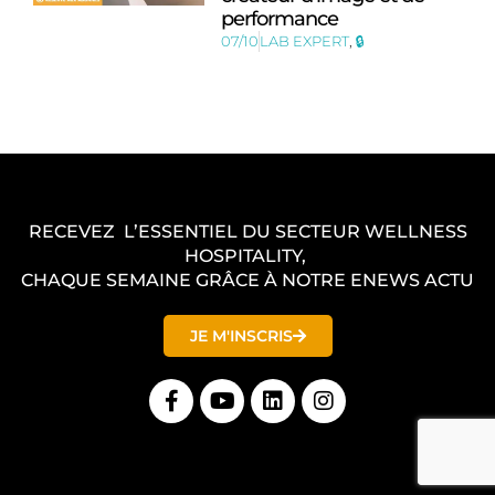
performance
07/10
LAB EXPERT
,
🔒
RECEVEZ L’ESSENTIEL DU SECTEUR WELLNESS
HOSPITALITY,
CHAQUE SEMAINE GRÂCE À NOTRE ENEWS ACTU
JE M'INSCRIS
F
Y
L
I
a
o
i
n
c
u
n
s
e
t
k
t
b
u
e
a