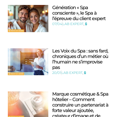
Génération « Spa
consciente », le Spa à
l’épreuve du client expert
07/04
LAB EXPERT
,
🔒
Les Voix du Spa : sans fard,
chroniques d’un métier où
l’humain ne s’improvise
pas
20/01
LAB EXPERT
,
🔒
Marque cosmétique & Spa
hôtelier – Comment
construire un partenariat à
forte valeur ajoutée,
créateur d’image et de