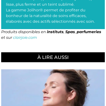
lisse, plus ferme et un teint sublimé.
La gamme Jolihor® permet de profiter du
bonheur de la naturalité de soins efficaces,
élaborés avec des actifs sélectionnés avec soin.
Produits disponibles en
instituts
,
Spas
,
parfumeries
et sur
clairjoie.com
À LIRE AUSSI