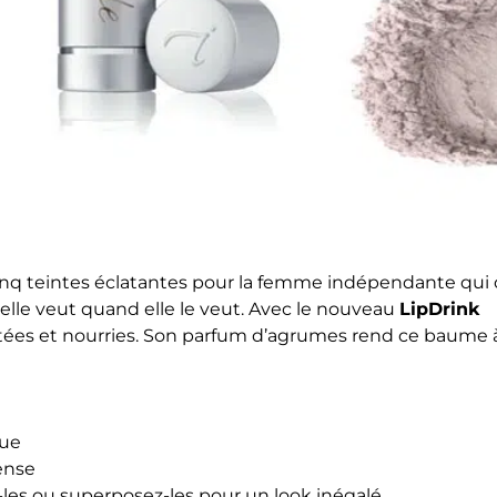
inq teintes éclatantes pour la femme indépendante qui 
’elle veut quand elle le veut. Avec le nouveau
LipDrink
atées et nourries. Son parfum d’agrumes rend ce baume 
nue
tense
les ou superposez-les pour un look inégalé