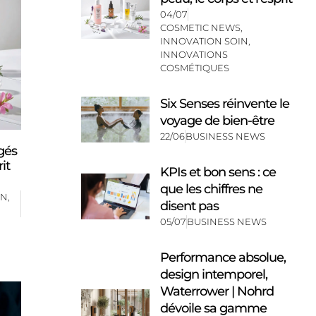
04/07
COSMETIC NEWS
,
INNOVATION SOIN
,
INNOVATIONS
COSMÉTIQUES
Six Senses réinvente le
voyage de bien-être
22/06
BUSINESS NEWS
gés
it
KPIs et bon sens : ce
que les chiffres ne
IN
,
disent pas
05/07
BUSINESS NEWS
Performance absolue,
design intemporel,
Waterrower | Nohrd
dévoile sa gamme