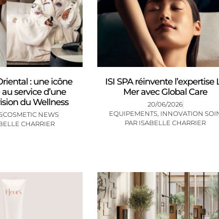
iental : une icône
ISI SPA réinvente l’expertise 
au service d’une
Mer avec Global Care
ision du Wellness
20/06/2026
EQUIPEMENTS
,
INNOVATION SOI
6
COSMETIC NEWS
PAR
ISABELLE CHARRIER
BELLE CHARRIER