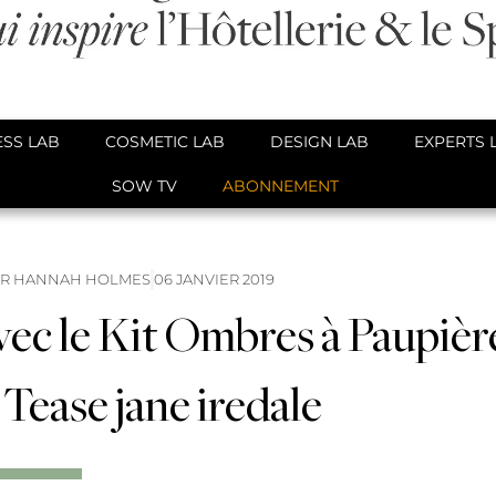
SS LAB
COSMETIC LAB
DESIGN LAB
EXPERTS 
SOW TV
ABONNEMENT
AR
HANNAH HOLMES
06 JANVIER 2019
vec le Kit Ombres à Paupièr
 Tease jane iredale