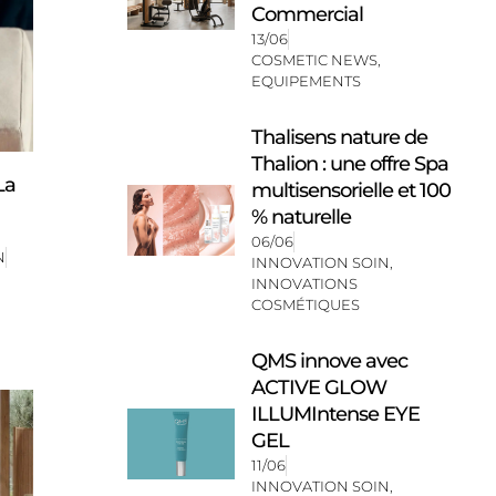
Commercial
13/06
COSMETIC NEWS
,
EQUIPEMENTS
Thalisens nature de
Thalion : une offre Spa
La
multisensorielle et 100
% naturelle
06/06
N
INNOVATION SOIN
,
INNOVATIONS
COSMÉTIQUES
QMS innove avec
ACTIVE GLOW
ILLUMIntense EYE
GEL
11/06
INNOVATION SOIN
,