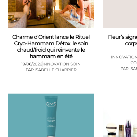
Charme d’Orient lance le Rituel
Fleur’s sig
Cryo-Hammam Détox, le soin
corp
chaud/froid qui réinvente le
hammam en été
INNOVATION
CO
19/06/2026
INNOVATION SOIN
PAR
ISA
PAR
ISABELLE CHARRIER