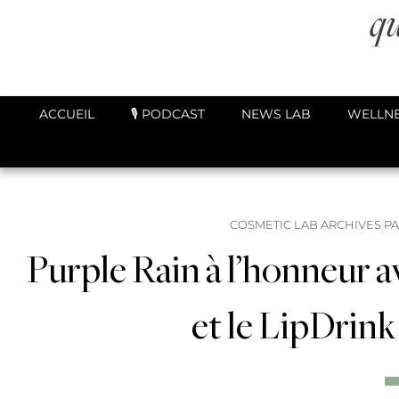
ACCUEIL
🎙️ PODCAST
NEWS LAB
WELLNE
COSMETIC LAB ARCHIVES
P
Purple Rain à l’honneur a
et le LipDrink