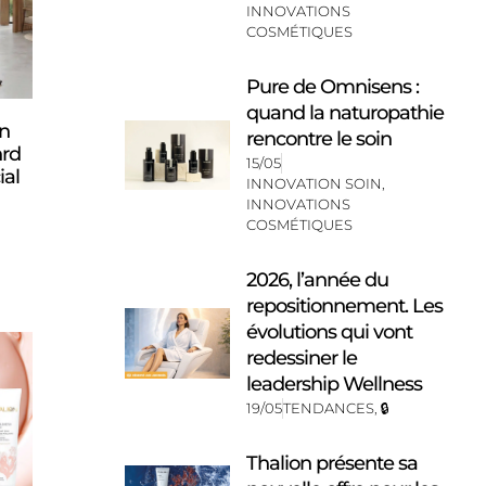
INNOVATIONS
COSMÉTIQUES
Pure de Omnisens :
quand la naturopathie
gn
rencontre le soin
hrd
15/05
al
INNOVATION SOIN
,
INNOVATIONS
COSMÉTIQUES
2026, l’année du
repositionnement. Les
évolutions qui vont
redessiner le
leadership Wellness
19/05
TENDANCES
,
🔒
Thalion présente sa